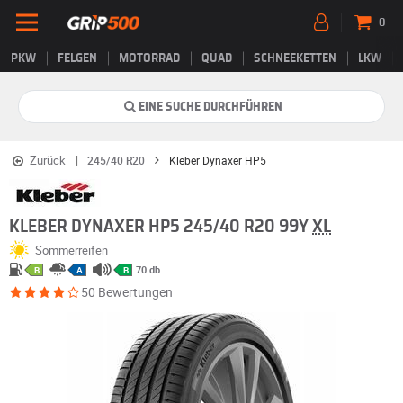
0
PKW
FELGEN
MOTORRAD
QUAD
SCHNEEKETTEN
LKW
EINE SUCHE DURCHFÜHREN
Zurück
245/40 R20
Kleber Dynaxer HP5
KLEBER DYNAXER HP5 245/40 R20 99Y
XL
Sommerreifen
70 db
B
A
B
50 Bewertungen