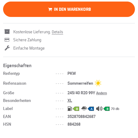
IN DEN WARENKORB
Kostenlose Lieferung.
Details
Sichere Zahlung
Einfache Montage
Eigenschaften
Reifentyp
----
PKW
Reifensaison
----
Sommerreifen
Größe
----
245/40 R20 99Y
Ändern
Besonderheiten
----
XL
Label
----
70 db
B
A
B
EAN
----
3528708842687
HSN
----
884268