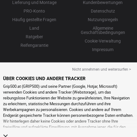
Lieferung und Montage
Kundenbewertungen
PRO-Konto
Datenschutz
Häufig gestellte Fragen
Nutzungsregeln
Land
Allgemeine
Geschäftsbedingungen
Ratgeber
Cookie-Verwaltung
Reifengarantie
Impressum
Nicht annehmen und weitersurfen >
ÜBER COOKIES UND ANDERE TRACKER
Grip500.at (GRIP500) und seine Partner (Google, Hotjar, Microsoft)
verwenden Cookies und andere Tracker (Webstorage), um das
reibungslose Funktionieren der Website zu gewährleisten, Ihre Navigation
zu erleichtern, statistische Messungen durchzuführen und ihre
Werbekampagnen zu personalisieren. Cookies und andere auf Ihrem
Endgerät gespeicherte Tracker können personenbezogene Daten enthalten.
Wir hinterlegen daher keine Cookies oder andere Tracker ohne Ihre
freiwillige und aufgeklärte Einwilligung, mit Ausnahme jener, die für den
Betrieb der Webseite unerlässlich sind. Wir speichern Ihre Auswahl für