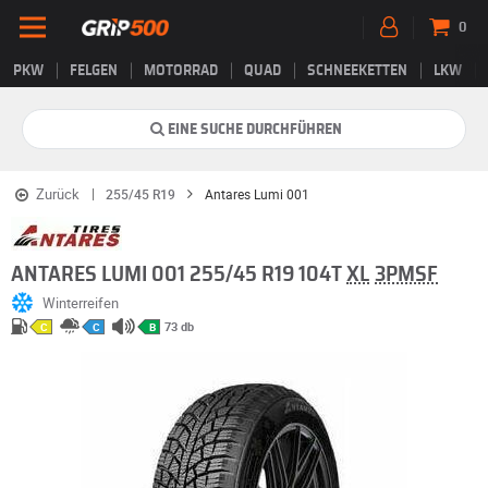
0
PKW
FELGEN
MOTORRAD
QUAD
SCHNEEKETTEN
LKW
EINE SUCHE DURCHFÜHREN
Zurück
255/45 R19
Antares Lumi 001
ANTARES LUMI 001 255/45 R19 104T
XL
3PMSF
Winterreifen
73 db
C
C
B