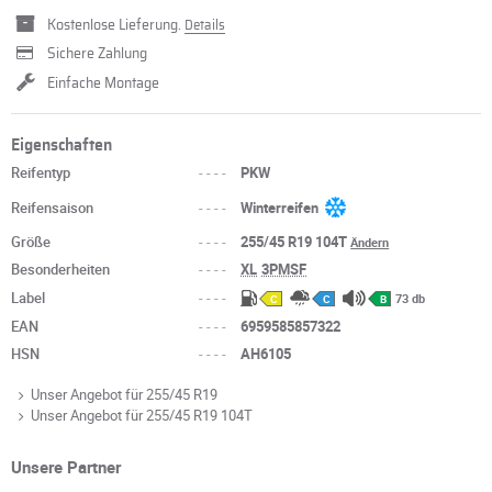
Kostenlose Lieferung.
Details
Sichere Zahlung
Einfache Montage
Eigenschaften
Reifentyp
----
PKW
Reifensaison
----
Winterreifen
Größe
----
255/45 R19 104T
Ändern
Besonderheiten
----
XL
3PMSF
Label
----
73 db
C
C
B
EAN
----
6959585857322
HSN
----
AH6105
Unser Angebot für 255/45 R19
Unser Angebot für 255/45 R19 104T
Unsere Partner