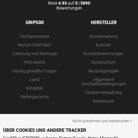
Note
4.93
auf
5
|
5890
Bewertungen
GRIP500
HERSTELLER
Fachpressetest
Kundenservice
Warum GRIP500?
Kontakt
Lieferung und Montage
Kundenbewertungen
PRO-Konto
Datenschutz
Häufig gestellte Fragen
Nutzungsregeln
Land
Allgemeine
Geschäftsbedingungen
Ratgeber
Cookie-Verwaltung
Reifengarantie
Impressum
Nicht annehmen und weitersurfen >
ÜBER COOKIES UND ANDERE TRACKER